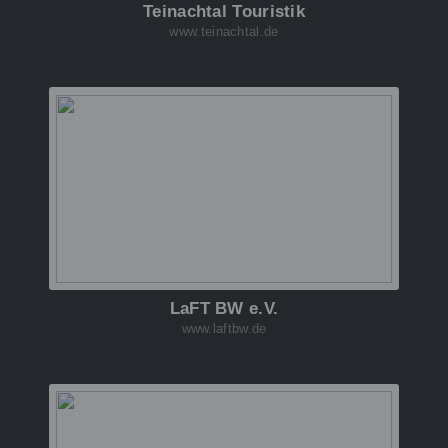
Teinachtal Touristik
www.teinachtal.de
LaFT BW e.V.
www.laftbw.de