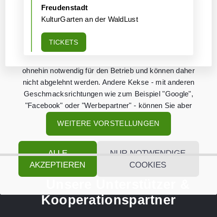
Freudenstadt
KulturGarten an der WaldLust
Diese Internetseite nutzt Cookies, kleine Kekse, die in
Ihrem Browser lokal auf Ihrem Computer
TICKETS
abgespeichert werden und die Funktion der
Internetseite unterstützen. Einige der Kekse sind
ohnehin notwendig für den Betrieb und können daher
nicht abgelehnt werden. Andere Kekse - mit anderen
Geschmacksrichtungen wie zum Beispiel "Google",
"Facebook" oder "Werbepartner" - können Sie aber
sehr wohl ablehnen.
WEITERE VORSTELLUNGEN
ALLE
NUR NOTWENDIGE
AKZEPTIEREN
COOKIES
Unsere Unterstützer &
Kooperationspartner