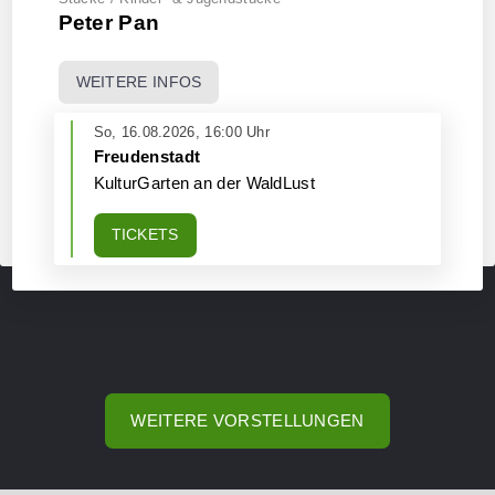
nicht abgelehnt werden. Andere Kekse - mit anderen
Peter Pan
Geschmacksrichtungen wie zum Beispiel "Google",
"Facebook" oder "Werbepartner" - können Sie aber
WEITERE INFOS
sehr wohl ablehnen.
So, 16.08.2026, 16:00 Uhr
Freudenstadt
ALLE
NUR NOTWENDIGE
KulturGarten an der WaldLust
AKZEPTIEREN
COOKIES
TICKETS
WEITERE VORSTELLUNGEN