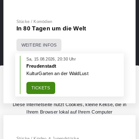
Stücke / Komödien
In 80 Tagen um die Welt
WEITERE INFOS
Sa, 15.08.2026, 20:30 Uhr
Freudenstadt
KulturGarten an der WaldLust
Diese Webseite verwendet Cookies
TICKETS
Diese Internetseite nutzt Cookies, kleine Kekse, die in
Ihrem Browser lokal auf Ihrem Computer
abgespeichert werden und die Funktion der
Internetseite unterstützen. Einige der Kekse sind
ohnehin notwendig für den Betrieb und können daher
Stücke / Kinder- & Jugendstücke