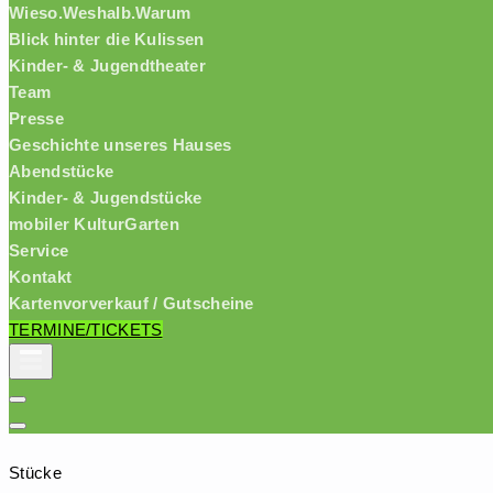
Wieso.Weshalb.Warum
Blick hinter die Kulissen
Kinder- & Jugendtheater
Team
Presse
Geschichte unseres Hauses
Abendstücke
Kinder- & Jugendstücke
mobiler KulturGarten
Service
Kontakt
Kartenvorverkauf / Gutscheine
TERMINE/TICKETS
Stücke