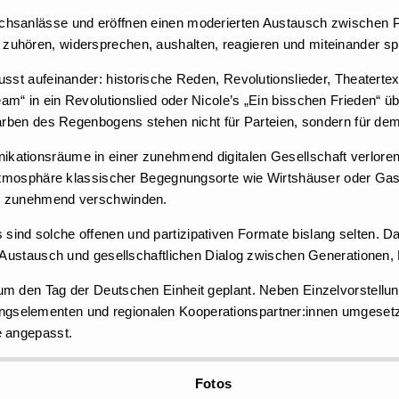
chsanlässe und eröffnen einen moderierten Austausch zwischen P
zuhören, widersprechen, aushalten, reagieren und miteinander s
wusst aufeinander: historische Reden, Revolutionslieder, Theater
am“ in ein Revolutionslied oder Nicole’s „Ein bisschen Frieden“ ü
Farben des Regenbogens stehen nicht für Parteien, sondern für dem
ikationsräume in einer zunehmend digitalen Gesellschaft verlor
e Atmosphäre klassischer Begegnungsorte wie Wirtshäuser oder Gast
um zunehmend verschwinden.
ind solche offenen und partizipativen Formate bislang selten. Da
, Austausch und gesellschaftlichen Dialog zwischen Generationen,
 um den Tag der Deutschen Einheit geplant. Neben Einzelvorstell
ngselementen und regionalen Kooperationspartner:innen umgesetz
e angepasst.
Fotos