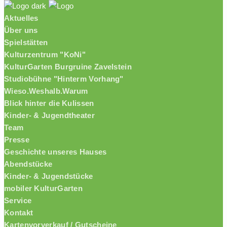
Aktuelles
Über uns
Spielstätten
Kulturzentrum "KoNi"
KulturGarten Burgruine Zavelstein
Studiobühne "Hinterm Vorhang"
Wieso.Weshalb.Warum
Blick hinter die Kulissen
Kinder- & Jugendtheater
Team
Presse
Geschichte unseres Hauses
Abendstücke
Kinder- & Jugendstücke
mobiler KulturGarten
Service
Kontakt
Kartenvorverkauf / Gutscheine