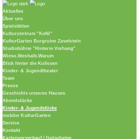
Aktuelles
Über uns
Spielstätten
Kulturzentrum "KoNi"
KulturGarten Burgruine Zavelstein
Studiobühne "Hinterm Vorhang"
Wieso.Weshalb.Warum
Blick hinter die Kulissen
Kinder- & Jugendtheater
Team
Presse
Geschichte unseres Hauses
Abendstücke
Kinder- & Jugendstücke
mobiler KulturGarten
Service
Kontakt
Kartenvorverkauf / Gutscheine