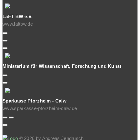
LaFT BW e.V.
www.laftbw.de
Ministerium für Wissenschaft, Forschung und Kunst
Sparkasse Pforzheim - Calw
www.sparkasse-pforzheim-calw.de
© 2026 by Andreas Jendrusch